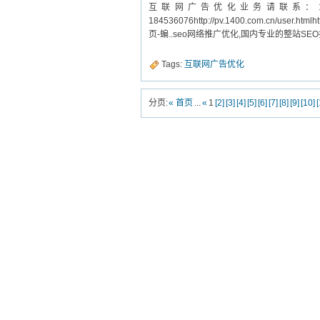
互联网广告优化业务请联系：1400
184536076http://pv.1400.com.cn/user
页-蝙..seo网络推广优化,国内专业的整站S
Tags:
互联网广告优化
分页:
« 首页
...
«
1
[2]
[3]
[4]
[5]
[6]
[7]
[8]
[9]
[10]
[