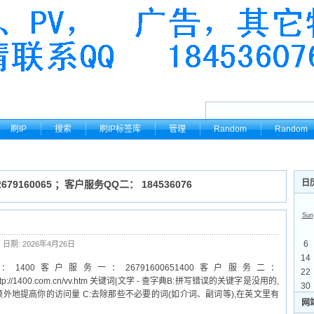
刷IP
搜索
刷IP标签库
管理
Random
Random
日
79160065 ；客户服务QQ二： 184536076
Sun
6
日期: 2026年4月26日
14
0客户服务一：26791600651400客户服务二：
22
r.htmlhttp://1400.com.cn/vv.htm 关键词|文学 - 查字典B:拼写错误的关键字是没用的,
30
地提高你的访问量 C:去除那些不必要的词(如介词、副词等),在英文里有
网