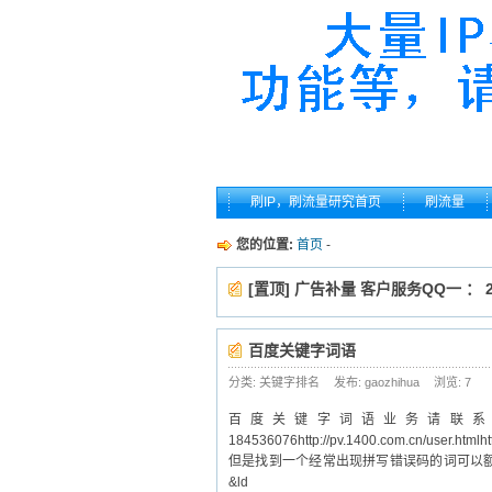
刷IP，刷流量研究首页
刷流量
您的位置:
首页
-
[置顶] 广告补量 客户服务QQ一 ： 26
百度关键字词语
分类: 关键字排名
发布: gaozhihua
浏览:
7
百度关键字词语业务请联系：140
184536076http://pv.1400.com.cn/use
但是找到一个经常出现拼写错误码的词可以额外
&ld