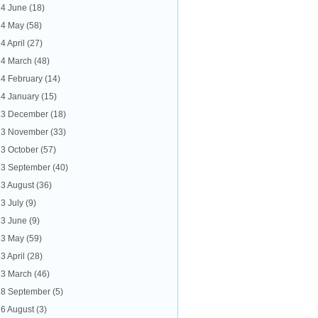
4 June
(18)
24 May
(58)
4 April
(27)
4 March
(48)
4 February
(14)
4 January
(15)
23 December
(18)
23 November
(33)
3 October
(57)
3 September
(40)
3 August
(36)
3 July
(9)
3 June
(9)
23 May
(59)
3 April
(28)
3 March
(46)
8 September
(5)
6 August
(3)