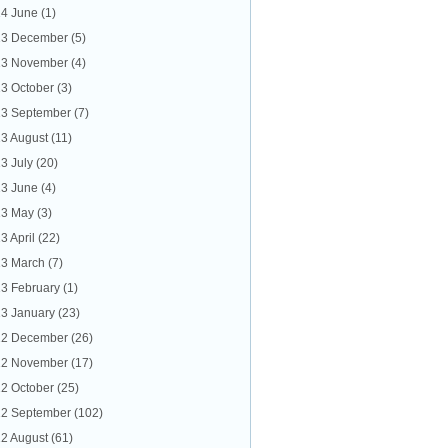
4 June
(1)
13 December
(5)
13 November
(4)
3 October
(3)
3 September
(7)
3 August
(11)
3 July
(20)
3 June
(4)
13 May
(3)
3 April
(22)
3 March
(7)
3 February
(1)
3 January
(23)
12 December
(26)
12 November
(17)
2 October
(25)
2 September
(102)
2 August
(61)