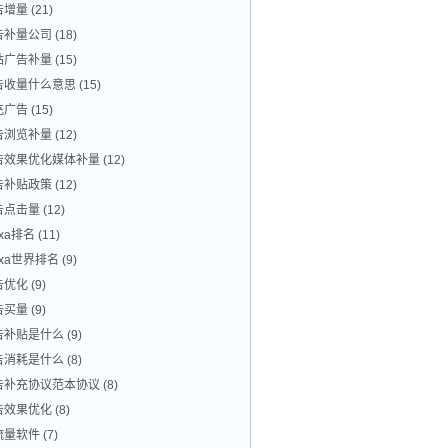
告增量
(21)
告补量公司
(18)
站广告补量
(15)
告收量什么意思
(15)
充广告
(15)
告浏览补量
(12)
告效果优化媒体补量
(12)
告补贴政策
(12)
告点击量
(12)
exa排名
(11)
exa世界排名
(9)
告优化
(9)
告买量
(9)
告补贴是什么
(9)
告消耗是什么
(8)
告补充协议范本协议
(8)
告效果优化
(8)
流量软件
(7)