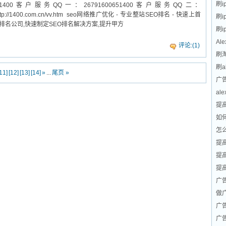
刷i
客户服务QQ一：26791600651400客户服务QQ二：
.htmlhttp://1400.com.cn/vv.htm seo网络推广优化 - 专业整站SEO排名 - 快速上首
刷
EO排名公司,快速制定SEO排名解决方案,提升甲方
刷
Al
评论:(1)
刷
刷a
11]
[12]
[13]
[14]
»
...
尾页 »
广
al
提高
如何
怎么
提高
提高
提高
广
做
广
广