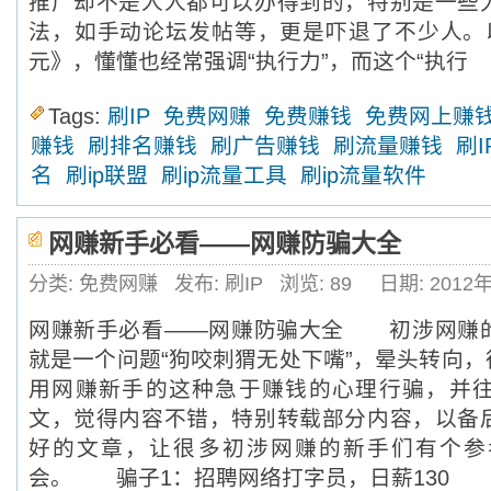
推广却不是人人都可以办得到的，特别是一些
法，如手动论坛发帖等，更是吓退了不少人。以
元》，懂懂也经常强调“执行力”，而这个“执行
Tags:
刷IP
免费网赚
免费赚钱
免费网上赚
赚钱
刷排名赚钱
刷广告赚钱
刷流量赚钱
刷I
名
刷ip联盟
刷ip流量工具
刷ip流量软件
网赚新手必看——网赚防骗大全
分类: 免费网赚
发布: 刷IP
浏览:
89
日期: 2012
网赚新手必看——网赚防骗大全 初涉网赚
就是一个问题“狗咬刺猬无处下嘴”，晕头转向
用网赚新手的这种急于赚钱的心理行骗，并
文，觉得内容不错，特别转载部分内容，以备
好的文章，让很多初涉网赚的新手们有个参
会。 骗子1：招聘网络打字员，日薪130