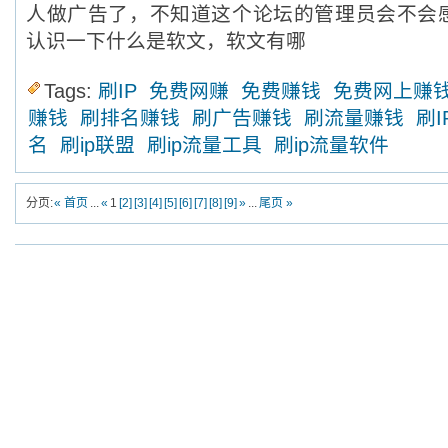
人做广告了，不知道这个论坛的管理员会不
认识一下什么是软文，软文有哪
Tags:
刷IP
免费网赚
免费赚钱
免费网上赚
赚钱
刷排名赚钱
刷广告赚钱
刷流量赚钱
刷I
名
刷ip联盟
刷ip流量工具
刷ip流量软件
分页:
« 首页
...
«
1
[2]
[3]
[4]
[5]
[6]
[7]
[8]
[9]
»
...
尾页 »