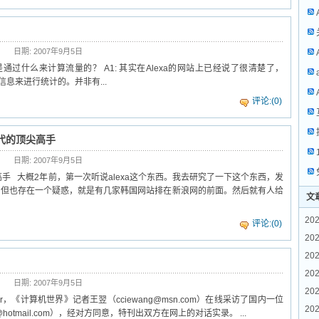
日期: 2007年9月5日
xa是通过什么来计算流量的？ A1: 其实在Alexa的网站上已经说了很清楚了，
的反馈信息来进行统计的。并非有...
评论:(0)
个时代的顶尖高手
日期: 2007年9月5日
顶尖高手 大概2年前，第一次听说alexa这个东西。我去研究了一下这个东西，发
，但也存在一个疑惑，就是有几家韩国网站排在新浪网的前面。然后就有人给
文
202
评论:(0)
20
202
202
日期: 2007年9月5日
202
ger，《计算机世界》记者王翌（cciewang@msn.com）在线采访了国内一位
202
e@hotmail.com），经对方同意，特刊出双方在网上的对话实录。 ...