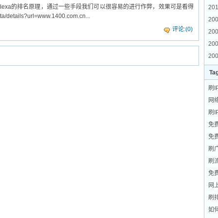
据alexa的排名原理，通过一些手段我们可以很容易的进行作弊，效果可是看得
201
ails?url=www.1400.com.cn...
200
评论:(0)
20
200
200
Ta
刷I
网
刷I
免
免
刷
刷
免
网
刷
如