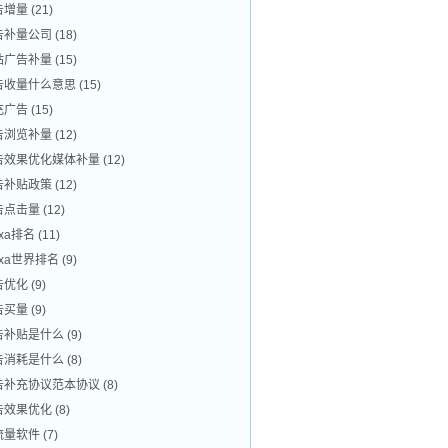
告增量
(21)
告补量公司
(18)
站广告补量
(15)
告收量什么意思
(15)
充广告
(15)
告浏览补量
(12)
告效果优化媒体补量
(12)
告补贴政策
(12)
告点击量
(12)
exa排名
(11)
exa世界排名
(9)
告优化
(9)
告买量
(9)
告补贴是什么
(9)
告消耗是什么
(8)
告补充协议范本协议
(8)
告效果优化
(8)
流量软件
(7)