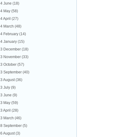
4 June
(18)
24 May
(58)
4 April
(27)
4 March
(48)
4 February
(14)
4 January
(15)
23 December
(18)
23 November
(33)
3 October
(57)
3 September
(40)
3 August
(36)
3 July
(9)
3 June
(9)
23 May
(59)
3 April
(28)
3 March
(46)
8 September
(5)
6 August
(3)