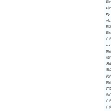
刷i
刷
刷
Al
刷
刷a
广
al
提高
如何
怎么
提高
提高
提高
广
做
广
广