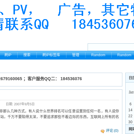
刷IP
搜索
刷IP标签库
管理
Random
Random
日
79160065 ；客户服务QQ二： 184536076
Sun
6
日期: 2007年9月5日
14
作弊，无非那么几种方式，有人说什么世界排名可以任意设置到任何一名，有人说你
22
网站，千万不要陷得太深，不要追求那些不着边际的东西，互联网上所有的名
30
网
评论:(0)