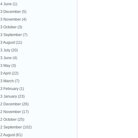
4 June
(1)
13 December
(5)
13 November
(4)
3 October
(3)
3 September
(7)
3 August
(11)
3 July
(20)
3 June
(4)
13 May
(3)
3 April
(22)
3 March
(7)
3 February
(1)
3 January
(23)
12 December
(26)
12 November
(17)
2 October
(25)
2 September
(102)
2 August
(61)