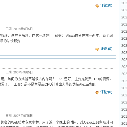
202
评论:(0)
20
202
202
日期: 2007年9月5日
202
工作原理，遂产生萌念，作它一次弊！ ·初探： Alexa排名在前一两年，直至现
202
的站长都要...
20
评论:(0)
20
202
202
日期: 2007年9月5日
202
虚拟多用户访问的方式是不是很占内存啊？ A：还好，主要是耗费CPU的资源，
202
可就累了。 王翌：是不是主要靠CPU计算出大量的伪装Alexa返回...
202
评论:(0)
20
202
202
日期: 2007年9月5日
201
圈内著名的Web技术专家小林，用了近一个晚上的时间，对Alexa工具条及其向
201