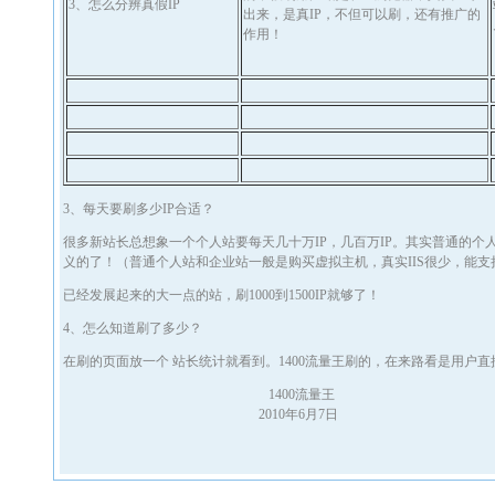
3、怎么分辨真假IP
出来，是真IP，不但可以刷，还有推广的
作用！
3、每天要刷多少IP合适？
很多新站长总想象一个个人站要每天几十万IP，几百万IP。其实普通的个人
义的了！（普通个人站和企业站一般是购买虚拟主机，真实IIS很少，能支
已经发展起来的大一点的站，刷1000到1500IP就够了！
4、怎么知道刷了多少？
在刷的页面放一个 站长统计就看到。1400流量王刷的，在来路看是用户
1400流量王
2010年6月7日